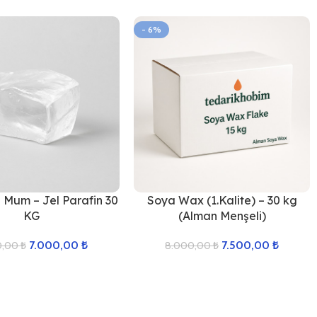
- 6%
l Mum – Jel Parafin 30
Soya Wax (1.Kalite) – 30 kg
KG
(Alman Menşeli)
7.000,00
₺
7.500,00
₺
0,00
₺
8.000,00
₺