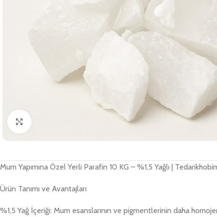
Büyütmek için tıklayın
Mum Yapımına Özel Yerli Parafin 10 KG – %1,5 Yağlı | Tedarikhobi
Ürün Tanımı ve Avantajları
%1,5 Yağ İçeriği: Mum esanslarının ve pigmentlerinin daha homojen