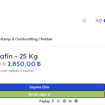
n
Kamp & Outdoor
Blog / Rehber
rafin – 25 Kg
0
₺
2.850,00
₺
 son satılan 3 saatler
Sepete Ekle
Şimdi satın al
Paylaş: