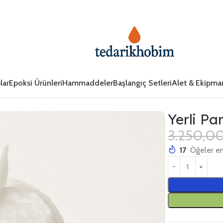
lar
Epoksi Ürünleri
Hammaddeler
Başlangıç Setleri
Alet & Ekipma
Yerli Pa
3.250,0
17
Öğeler en