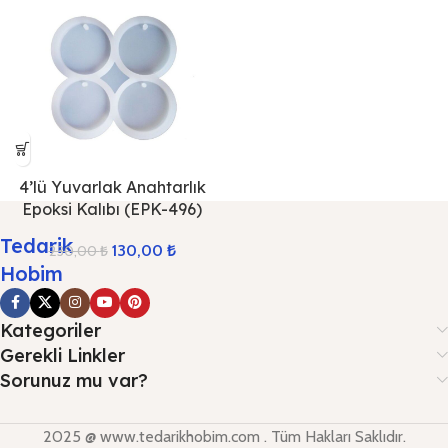
4’lü Yuvarlak Anahtarlık
Epoksi Kalıbı (EPK-496)
Tedarik
130,00
₺
230,00
₺
Hobim
Kategoriler
Gerekli Linkler
Sorunuz mu var?
2025 @ www.tedarikhobim.com . Tüm Hakları Saklıdır.