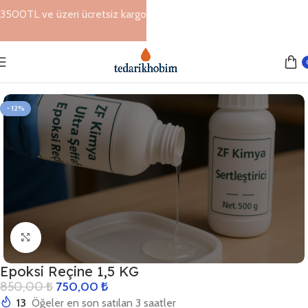
3500TL ve üzeri ücretsiz kargo
Ana Sayfa
Epoksi Ürünleri
Epoksi Reçine
- 12%
Büyütmek için tıklayın
Epoksi Reçine 1,5 KG
850,00
₺
750,00
₺
13
Öğeler en son satılan 3 saatler